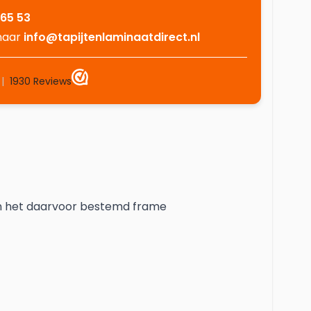
 65 53
 naar
info@tapijtenlaminaatdirect.nl
in het daarvoor bestemd frame