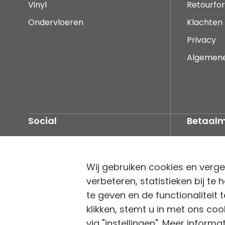
Vinyl
Retourfor
Ondervloeren
Klachten
Privacy
Algemen
Social
Betaal
Wij gebruiken cookies en verge
verbeteren, statistieken bij t
te geven en de functionaliteit 
klikken, stemt u in met ons co
via "instellingen". Meer informa
© Tapijt & Laminaat Direct. Alle rechten voorbehouden.