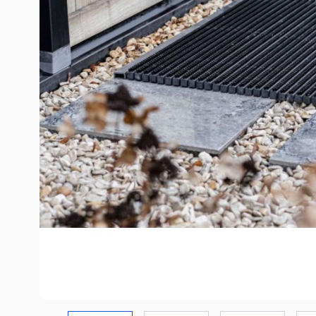
COREtec