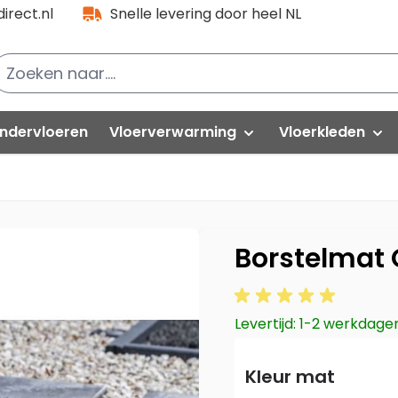
irect.nl
Snelle levering door heel NL
ndervloeren
Vloerverwarming
Vloerkleden
lak PVC
Folies
PVC partijen
Natuurtapijt
loorlife VT Wonen
Kabels
Hoogpolig
Borstelmat 
oorlife PVC
Thermostaat-unit
Modern
uick-Step
Levertijd: 1-2 werkdage
Isolatieplaten
Vintage
elasta
vafloors
Rond vloerkle
Kleur mat