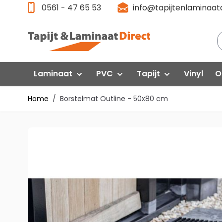
Ga direct door naar de inhoud
0561 - 47 65 53
info@tapijtenlaminaatd
Laminaat
PVC
Tapijt
Vinyl
O
Home
/
Borstelmat Outline - 50x80 cm
Laminaat Aanbieding
Klik PVC
Gelasta
P
Floorlife VT Wonen
F
Quick-Step
Interfloor
Floorlife PVC
Fl
Egger
Quick Step
Q
Swiss Krono
Gelasta
G
Vivafloors
Vi
Meister