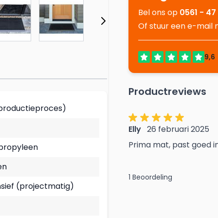
Bel ons op
0561 - 47
Of stuur een e-mail
Productreviews
. productieproces)
Elly
26 februari 2025
Prima mat, past goed 
propyleen
en
1 Beoordeling
nsief (projectmatig)