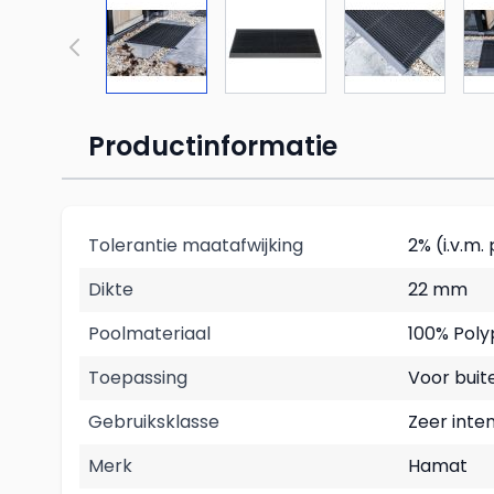
Productinformatie
Tolerantie maatafwijking
2% (i.v.m
Dikte
22 mm
Poolmateriaal
100% Poly
Toepassing
Voor buit
Gebruiksklasse
Zeer inte
Merk
Hamat