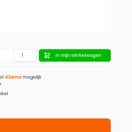
Spaghettimat
Behangersbenodigdheden
Lopers
Vinylbehang
Aantal
In mijn winkelwagen
met
Klarna
mogelijk
*
nkel