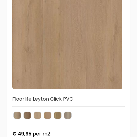
Floorlife Leyton Click PVC
Natural Oak
Smoky
Beige
Warm Oak
Dark Oak
Light Oak
Kleur
€ 49,95
per m2