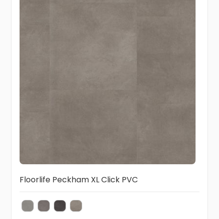
Floorlife Peckham XL Click PVC
Light Grey
Grey
Anthracite
Taupe
Kleur