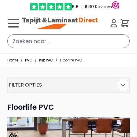
Ga direct door naar de inhoud
Cart
Home
/
PVC
/
Klik PVC
/
Floorlife PVC
FILTER OPTIES
Floorlife PVC