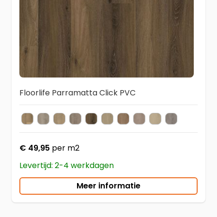
Floorlife Parramatta Click PVC
Natural
Light Grey
Natural Oak
Smoky
Warm Brown
Beige
Dark Oak
Light Oak
Light Natural
Grey Oak
Kleur
€ 49,95
per m2
Levertijd: 2-4 werkdagen
Meer informatie