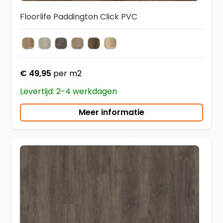
Floorlife Paddington Click PVC
Natural
Light Grey
Dark Grey
Smoky
Warm Brown
Beige
Kleur
€ 49,95
per m2
Levertijd: 2-4 werkdagen
Meer informatie