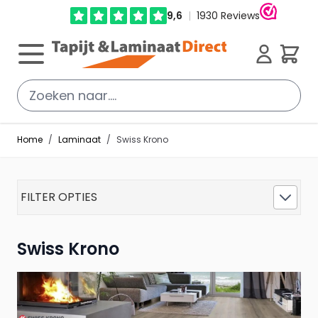
Ga direct door naar de inhoud
Cart
Home
/
Laminaat
/
Swiss Krono
FILTER OPTIES
Swiss Krono