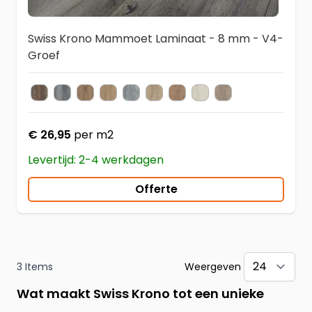
Swiss Krono Mammoet Laminaat - 8 mm - V4-
Groef
3570 Harbour Oak
3572 Harbour Oak Grey
4166 Prestige Oak Nature
4716 Pinot Kastanie
4754 Hella Eiche
4982 Oriental Oak Beige
4983 oriental Oak Natur
4984 Oriental oak W
4985 Oriental o
Kleur
€ 26,95
per m2
Levertijd: 2-4 werkdagen
Offerte
3
Items
Weergeven
pe
Wat maakt Swiss Krono tot een unieke