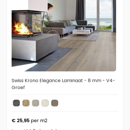
Swiss Krono Elegance Laminaat - 8 mm - V4-
Groef
3030 Arosa Oak
3033 Zermatt Oak
3034 Engelberg Oak
3035 Davos Oak
3044 Rift Oak
Kleur
€ 25,95
per m2