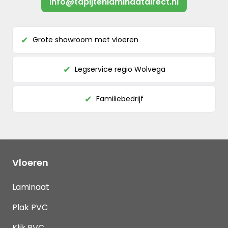
info@tapijtenlaminaatdirect.nl
Grote showroom met vloeren
✔
Legservice regio Wolvega
✔
Familiebedrijf
✔
Vloeren
Laminaat
Plak PVC
Klik PVC