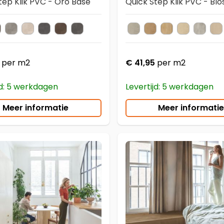
tep Klik PVC - Oro Base
Quick Step Klik PVC - Blo
T40136
VSTT40235
AVSTT40234
AVSTT40232
AVSTT40035
AVSTT40233
AVSTT40231
AVSPT40280
AVSPT40278
AVSPT40039
AVSPT402
AVSP
A
Kleur
per m2
€ 41,95
per m2
jd: 5 werkdagen
Levertijd: 5 werkdagen
Meer informatie
Meer informatie