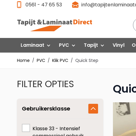
Ga direct door naar de inhoud
0561 - 47 65 53
info@tapijtenlaminaatd
Laminaat
PVC
Tapijt
Vinyl
O
Home
/
PVC
/
Klik PVC
/
Quick Step
Laminaat Aanbieding
Klik PVC
Gelasta
P
FILTER OPTIES
Floorlife VT Wonen
F
Quick-Step
Interfloor
Qui
Floorlife PVC
Fl
Egger
Quick Step
Q
Gebruikersklasse
Swiss Krono
Gelasta
G
Vivafloors
Vi
Meister
Klasse 33 - Intensief
commercieel gebruik