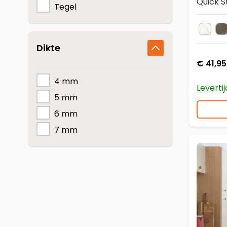
Quick S
Tegel
AVST
A
Kleur
Dikte
€ 41,95
4 mm
Leverti
5 mm
6 mm
7 mm