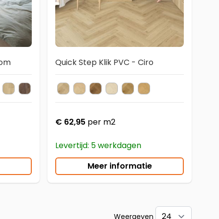
oom
Quick Step Klik PVC - Ciro
5
088
U40103
VMPU40201
AVMPU40236
AVMPU40199
AVMPU40237
AVMPU40318
AVHBU40362
AVMPU40074
AVHBU40359
AVMPU40099
AVHBU40364
AVMPU40104
AVHBU40361
AVMPU40203
AVHBU40363
AVMPU40315
AVHBU40360
AVMPU40097
AVMPU4008
AVMPU4
AVM
Kleur
€ 62,95
per m2
Levertijd: 5 werkdagen
Meer informatie
Weergeven