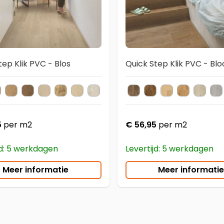
tep Klik PVC - Blos
Quick Step Klik PVC - Bl
U40320
VSPU40039
AVSPU40278
AVSPU40279
AVSPU40322
AVSPU40029
AVSPU40277
AVSPU40038
AVSPU40018
AVSPU40280
AVMPU40075
AVSPU40030
AVMPU40090
AVSPU40321
AVMPU40316
AVSPU4002
AVMPU40
AVMP
A
Kleur
5
per m2
€ 56,95
per m2
jd: 5 werkdagen
Levertijd: 5 werkdagen
Meer informatie
Meer informatie