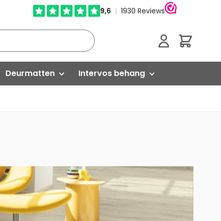
Cart
Deurmatten
Intervos behang
Droogloopmatten
Glasweefselbehang
Schoonloopmatten
Vliesbehang
Kokosmatten
Isoleren
Buitenmatten
Egaliseren
ed
Rubber matten
Versterken