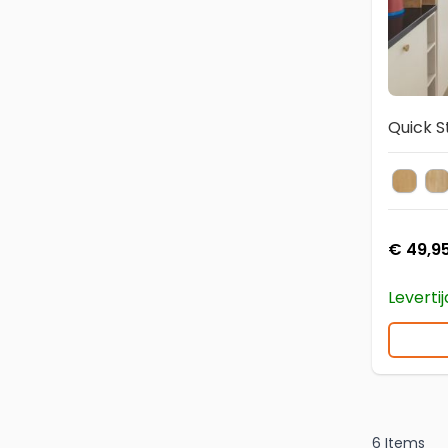
Quick S
AVSP
A
Kleur
€ 49,9
Leverti
6
Items