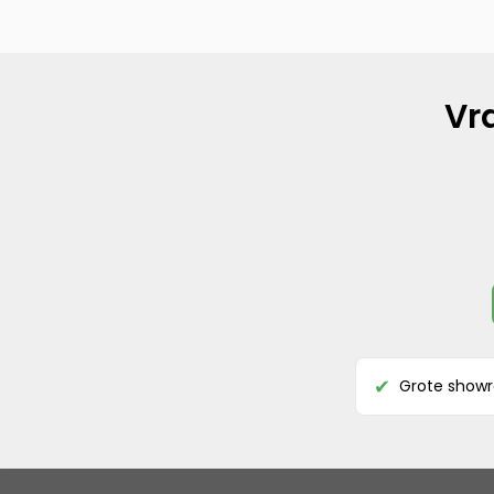
Vr
Grote show
✔