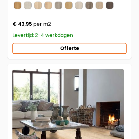
MJ3551 Woestijn Eik Warm Naturel
MJ3547 Bosland Eik Lichtgrijs
MJ3545 Bosland Eik Beige
MJ3550 Woestijn Eik Licht Natuur
MJ3552 Woestijn Eik Geborsteld G
MJ3546 Bosland Eik Natuur
MJ3554 Vallei Eik Lichtb
MJ3548 Bosland Eik 
MJ3555 Vallei Ei
MJ3553 Woes
Kleur
€ 43,95
per m2
Levertijd: 2-4 werkdagen
Offerte