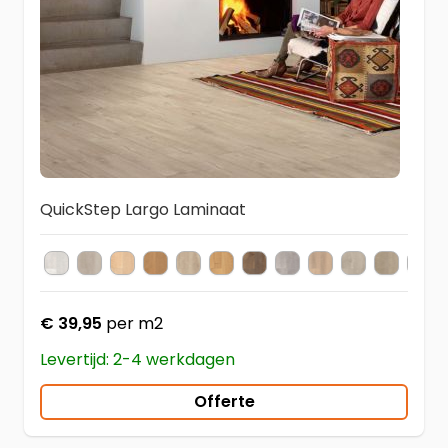
QuickStep Largo Laminaat
LPU 1507
LPU 1660
LPU 1283
LPU 1284
LPU 1622
LPU 1662
LPU 1664
LPU 1505
LPU 1661
LPU 1663
LPU 398
LPU
Kleur
€ 39,95
per m2
Levertijd: 2-4 werkdagen
Offerte