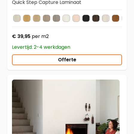
Quick Step Capture Laminaat
SIG4748
SIG4749
SIG4750
SIG4751
SIG4752
SIG4753
SIG4754
SIG4755
SIG4756
SIG4757
SIG476
SIG
Kleur
€ 39,95
per m2
Levertijd: 2-4 werkdagen
Offerte