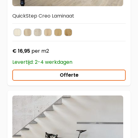
QuickStep Creo Laminaat
CR3178 Witte Eik Charlotte
CR3179 Lichte Eik Tennessee
CR3181 Grijze Eik Tennessee
CR3182 Eik Natuur Virginia
CR3180 Eik Natuur Tennessee
CR3176 Eik Natuur Louisiana
Kleur
€ 16,95
per m2
Levertijd: 2-4 werkdagen
Offerte