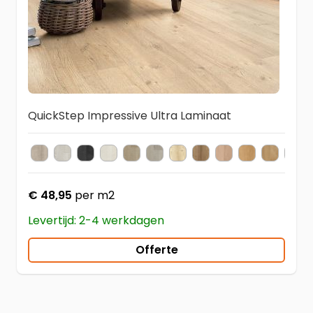
QuickStep Impressive Ultra Laminaat
IM1858 Eik Grijs met Zaagsnede
IMU 3560
IMU 1862
IMU 3559
IMU 3557
IMU 3558
IM1860 Den Natuur
IMU 1850
IMU 3105
IMU 3106
IMU 185
IMU
Kleur
€ 48,95
per m2
Levertijd: 2-4 werkdagen
Offerte