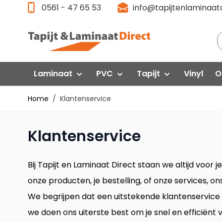
Ga direct door naar de inhoud
0561 - 47 65 53
info@tapijtenlaminaatd
Laminaat
PVC
Tapijt
Vinyl
O
Home
/
Klantenservice
Laminaat Aanbieding
Klik PVC
Gelasta
P
Klantenservice
Floorlife VT Wonen
F
Quick-Step
Interfloor
Floorlife PVC
Fl
Egger
Bij Tapijt en Laminaat Direct staan we altijd voor 
Quick Step
Q
onze producten, je bestelling, of onze services, o
Swiss Krono
Gelasta
G
We begrijpen dat een uitstekende klantenservice e
Vivafloors
Vi
Meister
we doen ons uiterste best om je snel en efficiënt va