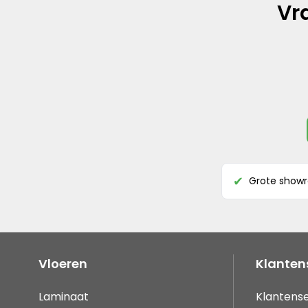
Vr
Grote show
✔
Vloeren
Klanten
Laminaat
Klantense