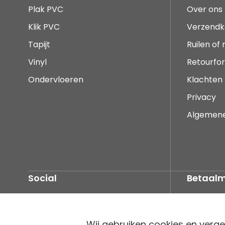
Plak PVC
Over ons
Klik PVC
Verzendk
Tapijt
Ruilen of
Vinyl
Retourfor
Ondervloeren
Klachten
Privacy
Algemen
Social
Betaal
Wij gebruiken cookies en verge