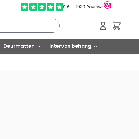
Cart
Deurmatten
Intervos behang
Droogloopmatten
Glasweefselbehang
Schoonloopmatten
Vliesbehang
Kokosmatten
Isoleren
Buitenmatten
Egaliseren
ed
Rubber matten
Versterken