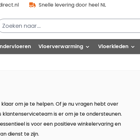
irect.nl
Snelle levering door heel NL
ndervloeren
Vloerverwarming
Vloerkleden
lak PVC
Folies
PVC partijen
Natuurtapijt
loorlife VT Wonen
Kabels
Hoogpolig
oorlife PVC
Thermostaat-unit
Modern
je klaar om je te helpen. Of je nu vragen hebt over
uick-Step
ns klantenserviceteam is er om je te ondersteunen.
Isolatieplaten
Vintage
elasta
ssentieel is voor een positieve winkelervaring en
vafloors
Rond vloerkle
n dienst te zijn.