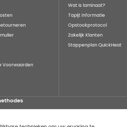
Wat is laminaat?
osten
Tapijt informatie
 retourneren
Opstookprotocol
mulier
Zakelijk Klanten
Stappenplan QuickHeat
e Voorwaarden
methodes
lijkbare technieken om uw ervaring te