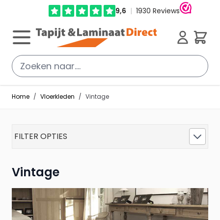
Ga direct door naar de inhoud
Cart
Home
/
Vloerkleden
/
Vintage
FILTER OPTIES
Vintage