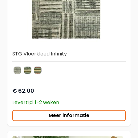
STG Vloerkleed Infinity
Infinity 6344
Infinity 6359
Infinity 6369
kleur vloerkleed
€ 62,00
Levertijd: 1-2 weken
Meer informatie