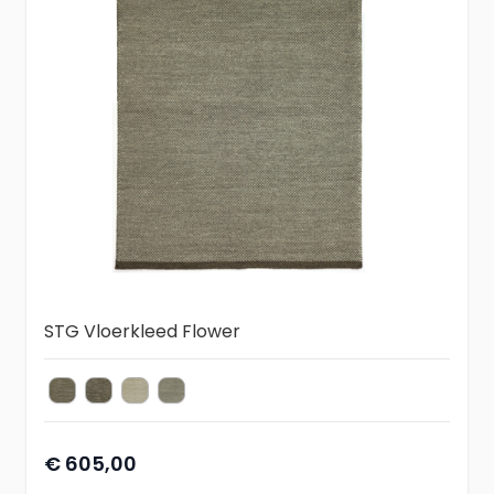
STG Vloerkleed Flower
Flower Beige
Flower Coffee
Flower Naturel
Flower Taupe
kleur vloerkleed
€ 605,00