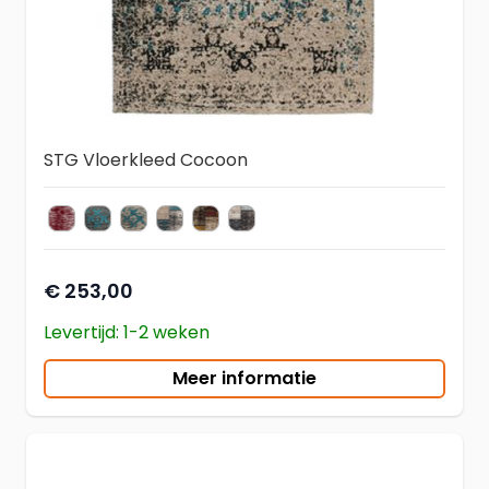
STG Vloerkleed Cocoon
COCOON 996 Multi
COCOON 991 Blue
COCOON 991 Beige
COCOON 990 Blue
COCOON 990 Red
COCOON 990 Silver
kleur vloerkleed
€ 253,00
Levertijd: 1-2 weken
Meer informatie