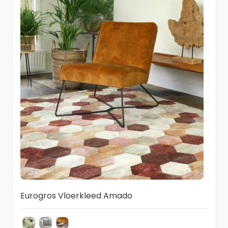
Eurogros Vloerkleed Amado
6444
2626
6474