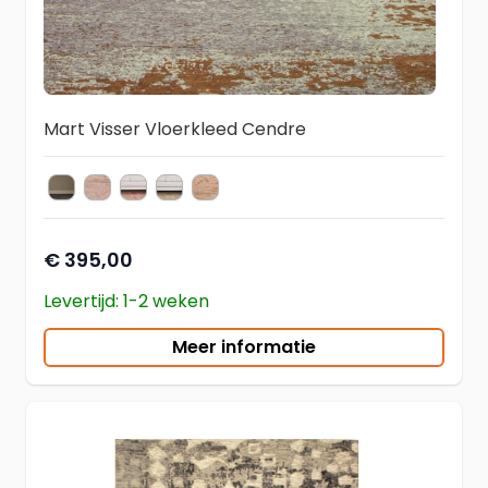
Mart Visser Vloerkleed Cendre
Soft Grey
Coral Red
Rust Warmth
Vintage Forest
Vintage Oker
kleur vloerkleed
€ 395,00
Levertijd: 1-2 weken
Meer informatie