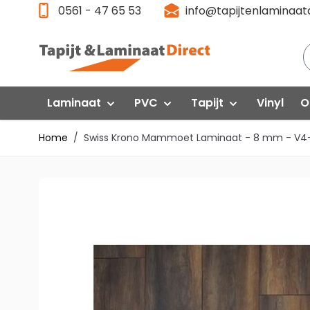
Ga direct door naar de inhoud
0561 - 47 65 53
info@tapijtenlaminaatd
Laminaat
PVC
Tapijt
Vinyl
O
Home
/
Swiss Krono Mammoet Laminaat - 8 mm - V4
Laminaat Aanbieding
Klik PVC
Gelasta
P
Floorlife VT Wonen
F
Quick-Step
Interfloor
Floorlife PVC
Fl
Egger
Quick Step
Q
Swiss Krono
Gelasta
G
Vivafloors
Vi
Meister