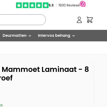
Cart
Deurmatten
Intervos behang
Droogloopmatten
Glasweefselbehang
Schoonloopmatten
Vliesbehang
o Mammoet Laminaat - 8
oef
Kokosmatten
Isoleren
Buitenmatten
Egaliseren
ed
Rubber matten
Versterken
en