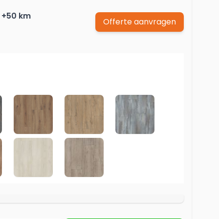
Spaghettimat
Behangersbenodigdheden
 +50 km
Offerte aanvragen
Lopers
Vinylbehang
k
 Harbour Oak Grey
4166 Prestige Oak Nature
4716 Pinot Kastanie
4754 Hella Eiche
 Beige
 oriental Oak Nature
4984 Oriental oak White
4985 Oriental oak Grey