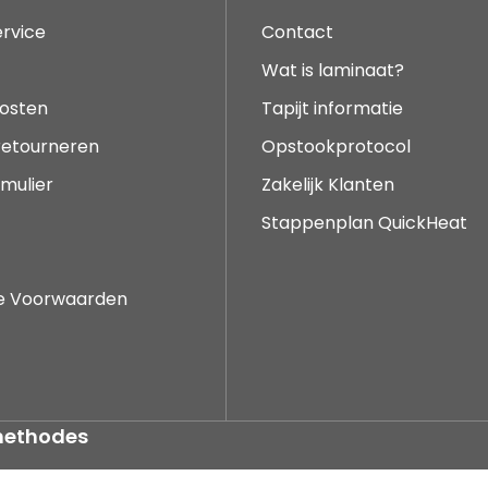
rvice
Contact
Wat is laminaat?
osten
Tapijt informatie
 retourneren
Opstookprotocol
mulier
Zakelijk Klanten
Stappenplan QuickHeat
e Voorwaarden
methodes