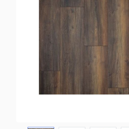
COREtec