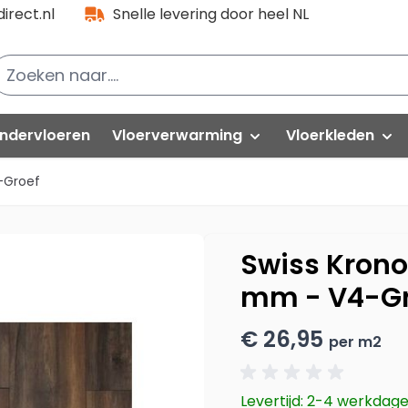
irect.nl
Snelle levering door heel NL
ndervloeren
Vloerverwarming
Vloerkleden
-Groef
lak PVC
Folies
PVC partijen
Natuurtapijt
loorlife VT Wonen
Kabels
Hoogpolig
Swiss Kron
oorlife PVC
mm - V4-Gr
Thermostaat-unit
Modern
uick-Step
€ 26,95
Isolatieplaten
Vintage
per m2
elasta
vafloors
Rond vloerkle
Levertijd: 2-4 werkdag