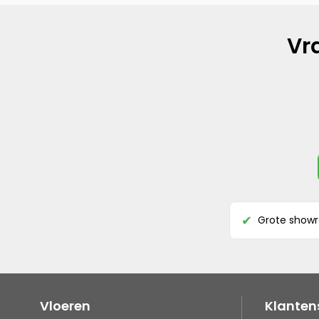
Vr
Grote show
✔
Vloeren
Klanten