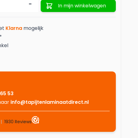
Aantal
-
In mijn winkelwagen
met
Klarna
mogelijk
*
nkel
 65 53
 naar
info@tapijtenlaminaatdirect.nl