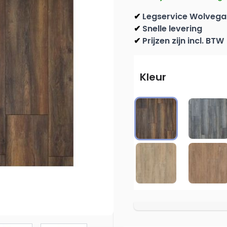
Legservice Wolvega
✔
Snelle levering
✔
Prijzen zijn incl. BTW
✔
Kleur
3570 Harbour Oa
3572
4982 Oriental Oak
4983