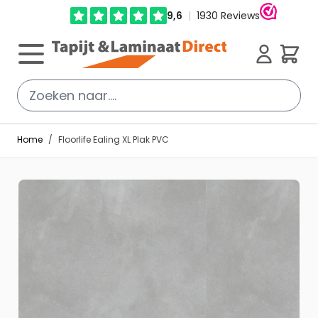
Ga direct door naar de inhoud
Cart
Home
/
Floorlife Ealing XL Plak PVC