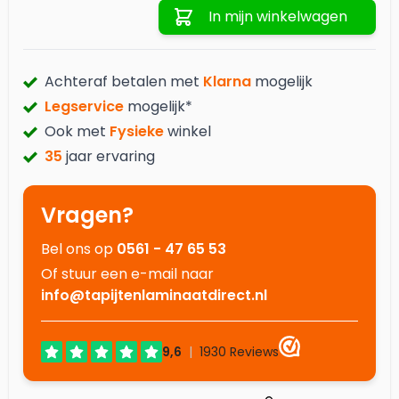
In mijn winkelwagen
Achteraf betalen met
Klarna
mogelijk
Legservice
mogelijk*
Ook met
Fysieke
winkel
35
jaar ervaring
Vragen?
Bel ons op
0561 - 47 65 53
Of stuur een e-mail naar
info@tapijtenlaminaatdirect.nl