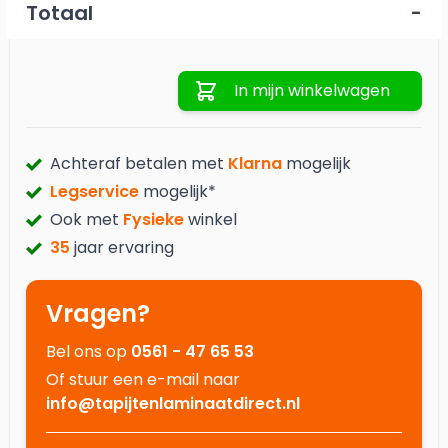
Totaal
-
Aantal
In mijn winkelwagen
Achteraf betalen met
Klarna
mogelijk
Legservice
mogelijk*
Ook met
Fysieke
winkel
35
jaar ervaring
Vragen?
Bel ons op
0561 - 47 65 53
Of stuur een e-mail naar
info@tapijtenlaminaatdirect.nl