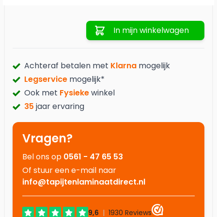
Aantal
In mijn winkelwagen
Achteraf betalen met
Klarna
mogelijk
Legservice
mogelijk*
Ook met
Fysieke
winkel
35
jaar ervaring
Vragen?
Bel ons op
0561 - 47 65 53
Of stuur een e-mail naar
info@tapijtenlaminaatdirect.nl