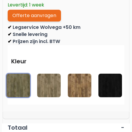
Levertijd: 1 week
Offerte aanvragen
Legservice Wolvega +50 km
✔
Snelle levering
✔
Prijzen zijn incl. BTW
✔
Kleur
7000
7001
7002
7003
Totaal
-