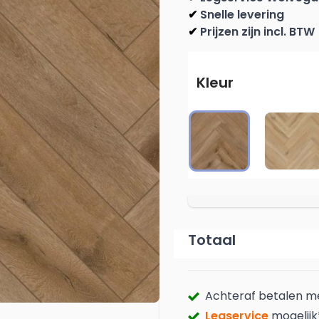
Snelle levering
✔
Prijzen zijn incl. BTW
✔
Kleur
4200
4201
Totaal
Achteraf betalen 
Legservice
mogelijk