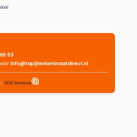
nkel
 65 53
 naar
info@tapijtenlaminaatdirect.nl