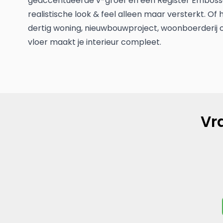
geaccentueerde v-groef en een Register Emboss
realistische look & feel alleen maar versterkt. Of
dertig woning, nieuwbouwproject, woonboerderij of 
vloer maakt je interieur compleet.
Vr