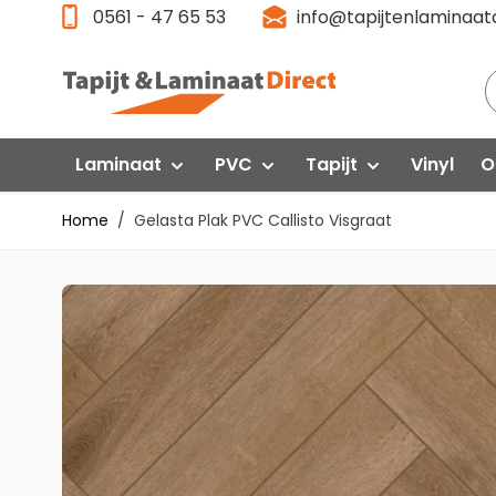
Ga direct door naar de inhoud
0561 - 47 65 53
info@tapijtenlaminaatd
Laminaat
PVC
Tapijt
Vinyl
O
Home
/
Gelasta Plak PVC Callisto Visgraat
Laminaat Aanbieding
Klik PVC
Gelasta
P
Floorlife VT Wonen
F
Quick-Step
Interfloor
Floorlife PVC
Fl
Egger
Quick Step
Q
Swiss Krono
Gelasta
G
Vivafloors
Vi
Meister