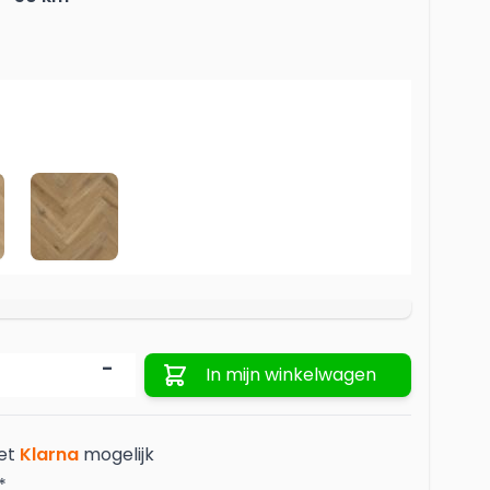
Spaghettimat
Behangersbenodigdheden
Lopers
Vinylbehang
4202
Aantal
-
In mijn winkelwagen
met
Klarna
mogelijk
*