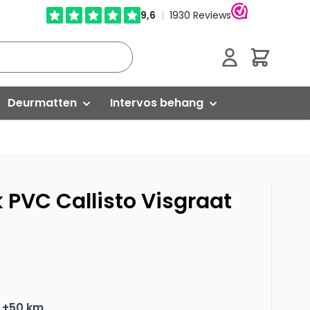
Cart
Deurmatten
Intervos behang
Droogloopmatten
Glasweefselbehang
Schoonloopmatten
Vliesbehang
 PVC Callisto Visgraat
Kokosmatten
Isoleren
Buitenmatten
Egaliseren
ed
Rubber matten
Versterken
 +50 km