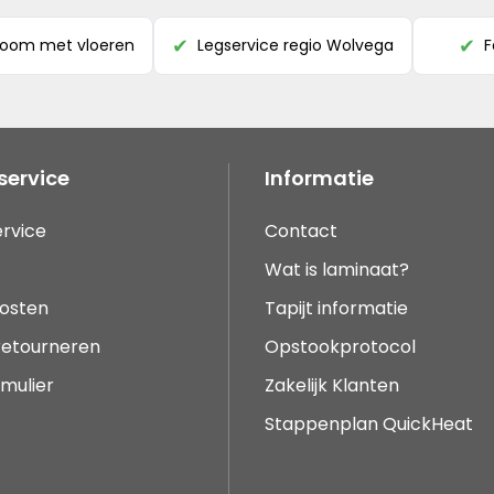
room met vloeren
Legservice regio Wolvega
F
✔
✔
service
Informatie
rvice
Contact
Wat is laminaat?
osten
Tapijt informatie
 retourneren
Opstookprotocol
mulier
Zakelijk Klanten
Stappenplan QuickHeat