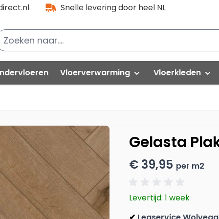
irect.nl
Snelle levering door heel NL
ndervloeren
Vloerverwarming
Vloerkleden
lak PVC
Folies
PVC partijen
Natuurtapijt
loorlife VT Wonen
Kabels
Hoogpolig
Gelasta Plak
oorlife PVC
Thermostaat-unit
Modern
€ 39,95
per m2
uick-Step
Isolatieplaten
Vintage
elasta
Levertijd: 1 week
vafloors
Rond vloerkle
Legservice Wolvega
✔