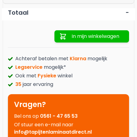
Totaal
-
Aantal
In mijn winkelwagen
Achteraf betalen met
Klarna
mogelijk
Legservice
mogelijk*
Ook met
Fysieke
winkel
35
jaar ervaring
Vragen?
Bel ons op
0561 - 47 65 53
Of stuur een e-mail naar
info@tapijtenlaminaatdirect.nl