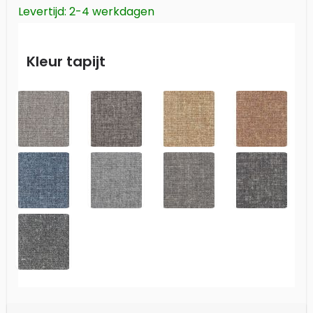
Levertijd: 2-4 werkdagen
Kleur tapijt
34
44
53
64
77
90
93
97
98