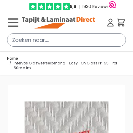
Ga direct door naar de inhoud
Cart
Home
/
Intervos Glasweefselbehang - Easy- On Glass PP-55 - rol
50m x 1m