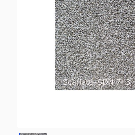
COREtec