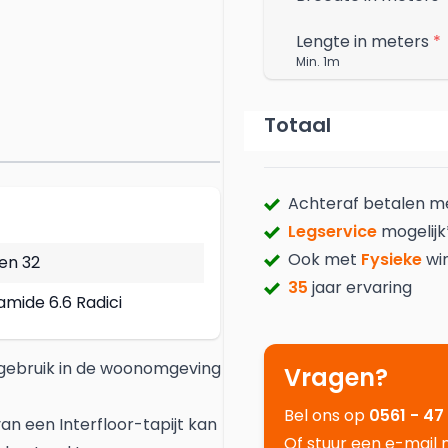
Lengte in meters
*
Min. 1m
Totaal
Achteraf betalen 
Legservice
mogelijk
Ook met
Fysieke
wi
 en 32
35
jaar ervaring
amide 6.6 Radici
ef gebruik in de woonomgeving
Vragen?
Bel ons op
0561 - 47
n een Interfloor-tapijt kan
Of stuur een e-mail