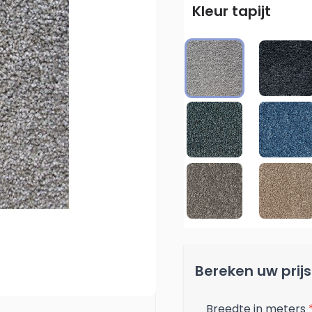
Kleur tapijt
743
787
782
728
739
729
Bereken uw prijs
Breedte in meters