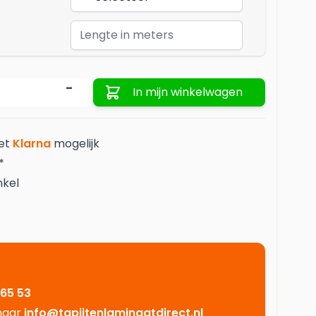
Aantal
-
In mijn winkelwagen
met
Klarna
mogelijk
*
nkel
 65 53
 naar
info@tapijtenlaminaatdirect.nl