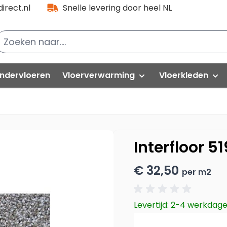
irect.nl
Snelle levering door heel NL
ndervloeren
Vloerverwarming
Vloerkleden
lak PVC
Folies
PVC partijen
Natuurtapijt
loorlife VT Wonen
Kabels
Hoogpolig
Interfloor 5
oorlife PVC
Thermostaat-unit
Modern
€ 32,50
per m2
uick-Step
Isolatieplaten
Vintage
elasta
Levertijd: 2-4 werkdag
vafloors
Rond vloerkle