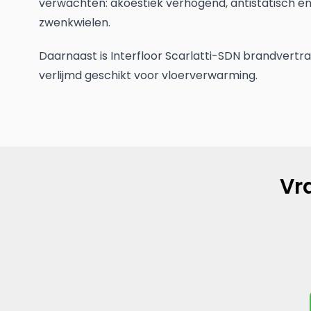
verwachten: akoestiek verhogend, antistatisch e
zwenkwielen.
Daarnaast is Interfloor Scarlatti-SDN brandvertra
verlijmd geschikt voor vloerverwarming.
Vr