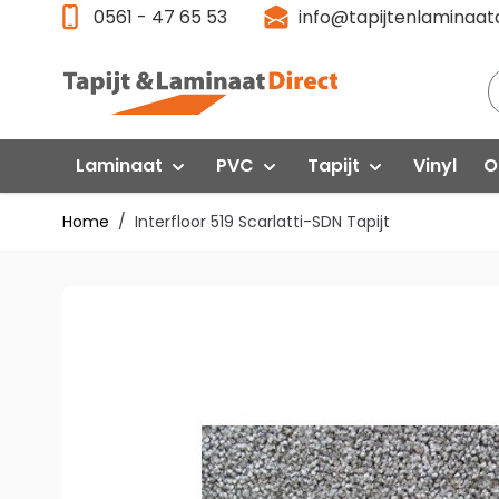
Ga direct door naar de inhoud
0561 - 47 65 53
info@tapijtenlaminaatd
Laminaat
PVC
Tapijt
Vinyl
O
Home
/
Interfloor 519 Scarlatti-SDN Tapijt
Laminaat Aanbieding
Klik PVC
Gelasta
P
Floorlife VT Wonen
F
Quick-Step
Interfloor
Floorlife PVC
Fl
Egger
Quick Step
Q
Swiss Krono
Gelasta
G
Vivafloors
Vi
Meister