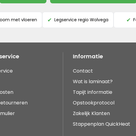
room met vloeren
Legservice regio Wolvega
F
✔
✔
service
Informatie
rvice
Contact
Wat is laminaat?
osten
Tapijt informatie
 retourneren
Opstookprotocol
mulier
Zakelijk Klanten
Stappenplan QuickHeat