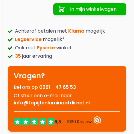
Aantal
In mijn winkelwagen
Achteraf betalen met
Klarna
mogelijk
Legservice
mogelijk*
Ook met
Fysieke
winkel
35
jaar ervaring
Vragen?
Bel ons op
0561 - 47 65 53
Of stuur een e-mail naar
info@tapijtenlaminaatdirect.nl