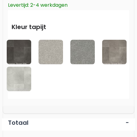
Levertijd: 2-4 werkdagen
Kleur tapijt
696
271
219
601
657
Totaal
-