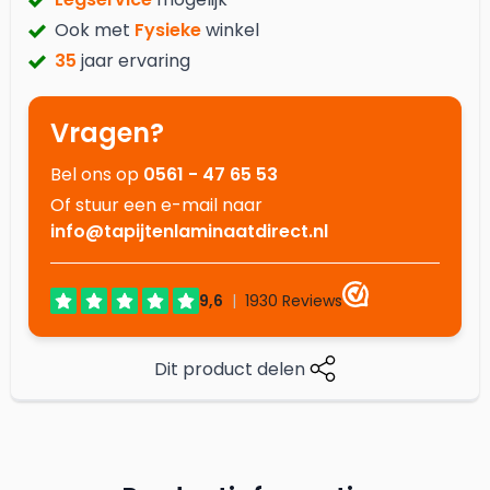
Ook met
Fysieke
winkel
35
jaar ervaring
Vragen?
Bel ons op
0561 - 47 65 53
Of stuur een e-mail naar
info@tapijtenlaminaatdirect.nl
Dit product delen