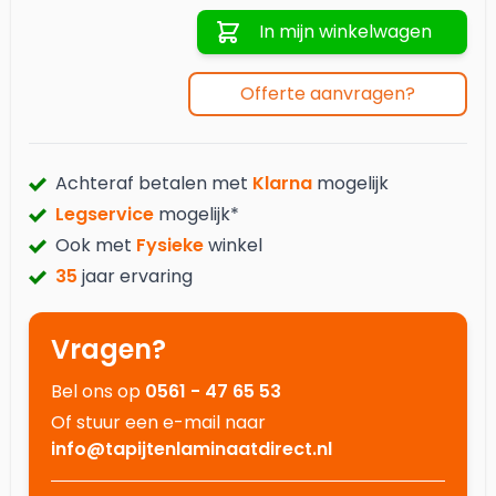
Aantal
In mijn winkelwagen
Offerte aanvragen?
Achteraf betalen met
Klarna
mogelijk
Legservice
mogelijk*
Ook met
Fysieke
winkel
35
jaar ervaring
Vragen?
Bel ons op
0561 - 47 65 53
Of stuur een e-mail naar
info@tapijtenlaminaatdirect.nl