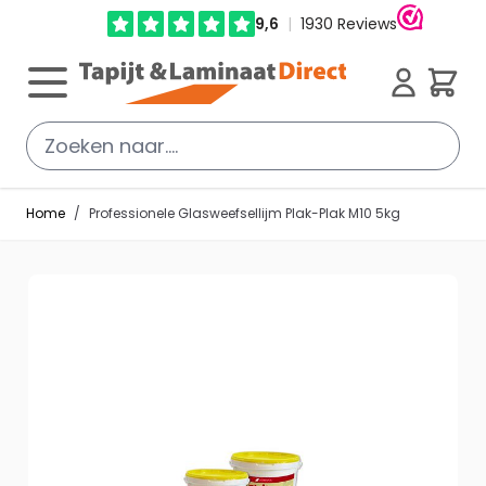
Ga direct door naar de inhoud
Cart
Home
/
Professionele Glasweefsellijm Plak-Plak M10 5kg