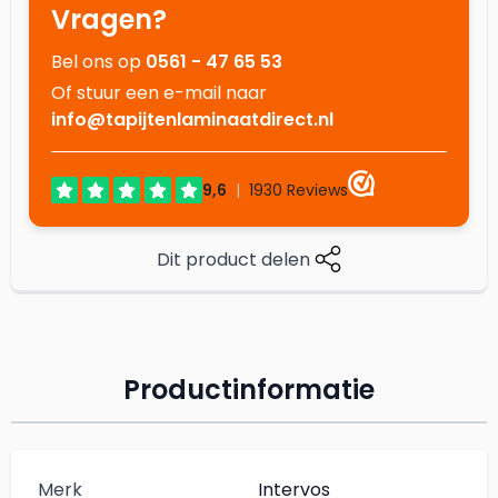
Vragen?
Bel ons op
0561 - 47 65 53
Of stuur een e-mail naar
info@tapijtenlaminaatdirect.nl
Dit product delen
Productinformatie
Merk
Intervos