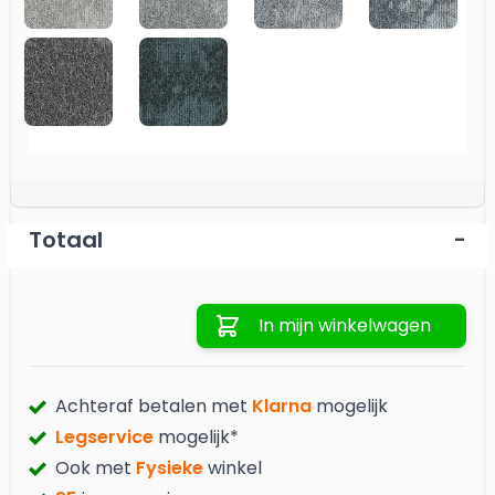
942 SHADOW
946 GRAPHITE
Totaal
-
Aantal
In mijn winkelwagen
Achteraf betalen met
Klarna
mogelijk
Legservice
mogelijk*
Ook met
Fysieke
winkel