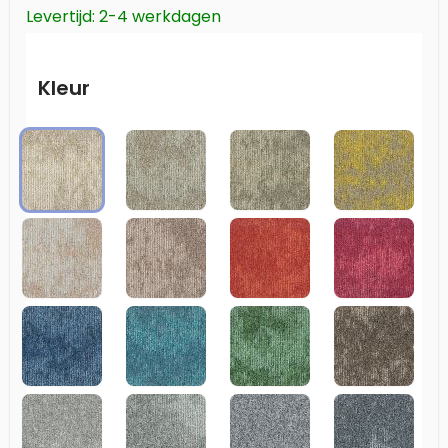
Levertijd: 2-4 werkdagen
Kleur
111 TRUFFLE
123 GREIGE
124 WALNUT
125 FLAX
130 SAHARA
135 NUTMEG
218 PAPRIKA
410 FUCH
522 ATLANTIC
530 SEA
617 MOSS
812 COFF
907 IRON
911 MOUSE
921 ELEPHANT
937 ASH