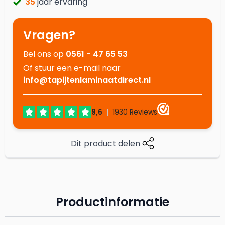
35
jaar ervaring
Vragen?
Bel ons op
0561 - 47 65 53
Of stuur een e-mail naar
info@tapijtenlaminaatdirect.nl
Dit product delen
Productinformatie