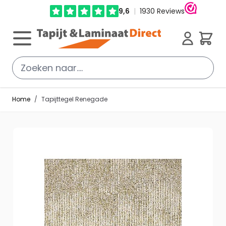
Ga direct door naar de inhoud
Cart
Home
/
Tapijttegel Renegade