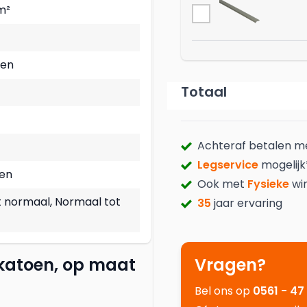
m²
oen
Totaal
Achteraf betalen 
Legservice
mogelijk
nen
Ook met
Fysieke
wi
t normaal, Normaal tot
35
jaar ervaring
katoen, op maat
Vragen?
Bel ons op
0561 - 47