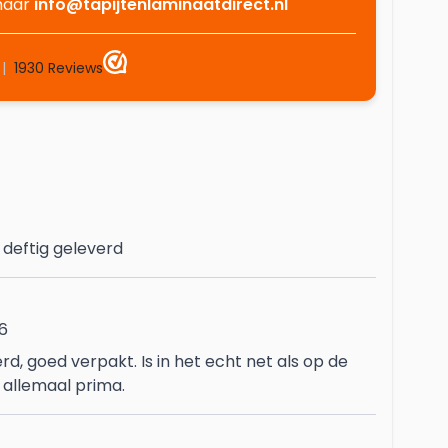
 naar
info@tapijtenlaminaatdirect.nl
 deftig geleverd
6
d, goed verpakt. Is in het echt net als op de
t allemaal prima.