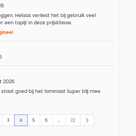
26
ggen. Helaas verliest het bij gebruik veel
r een tapijt in deze prijsklasse.
gineel
6
t 2026
staat goed bij het laminaat Super blij mee
3
4
5
6
...
22
gina
Pagina
Je leest momenteel pagina
Pagina
Pagina
Pagina