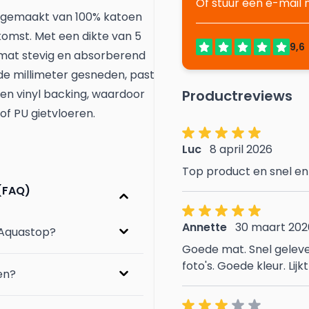
Of stuur een e-mail
 gemaakt van 100% katoen
komst. Met een dikte van 5
 mat stevig en absorberend
de millimeter gesneden, past
 een vinyl backing, waardoor
Productreviews
of PU gietvloeren.
Luc
8 april 2026
Top product en snel en
(FAQ)
Annette
30 maart 202
 Aquastop?
Goede mat. Snel gelever
foto's. Goede kleur. Lijk
en?