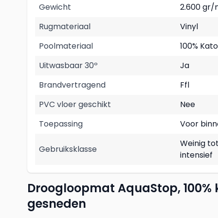
Gewicht
2.600 gr/
Rugmateriaal
Vinyl
Poolmateriaal
100% Kat
Uitwasbaar 30º
Ja
Brandvertragend
Ffl
PVC vloer geschikt
Nee
Toepassing
Voor bin
Weinig to
Gebruiksklasse
intensief
Droogloopmat AquaStop, 100% 
gesneden