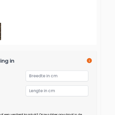
Spaghettimat
Behangersbenodigdheden
Lopers
Vinylbehang
n
ing in
g of een verdiept kruipluik? Onze rubber opvulmat is de