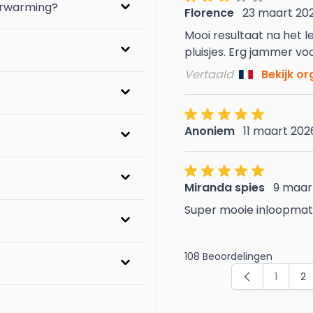
erwarming?
Florence
23 maart 20
Mooi resultaat na het le
pluisjes. Erg jammer voo
Vertaald
Bekijk or
Anoniem
11 maart 202
Miranda spies
9 maar
Super mooie inloopmat 
108 Beoordelingen
1
2
Pagina
Pa