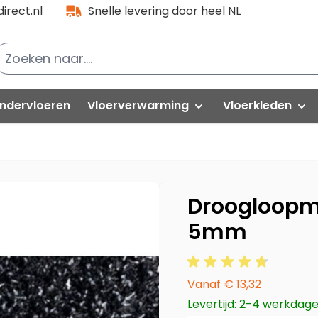
irect.nl
Snelle levering door heel NL
ndervloeren
Vloerverwarming
Vloerkleden
lak PVC
Folies
PVC partijen
Natuurtapijt
loorlife VT Wonen
Kabels
Hoogpolig
Droogloopm
oorlife PVC
5mm
Thermostaat-unit
Modern
uick-Step
Isolatieplaten
Vintage
elasta
Vanaf
€ 13,32
vafloors
Rond vloerkle
Levertijd: 2-4 werkdag