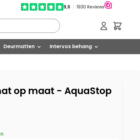
Cart
Deurmatten
Intervos behang
Droogloopmatten
Glasweefselbehang
Schoonloopmatten
Vliesbehang
at op maat - AquaStop
Kokosmatten
Isoleren
Buitenmatten
Egaliseren
ed
Rubber matten
Versterken
en