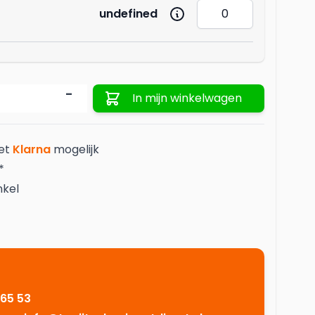
undefined
Aantal
-
In mijn winkelwagen
met
Klarna
mogelijk
*
nkel
 65 53