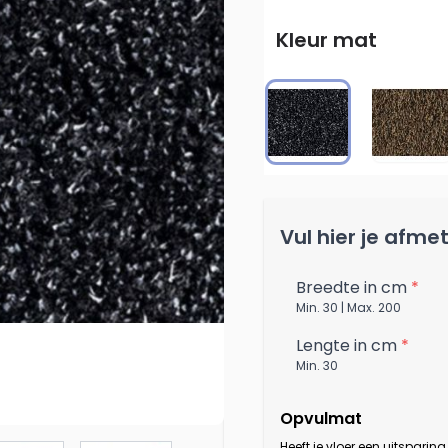
Kleur mat
Grafiet
Brui
Vul hier je afmet
Breedte in cm
*
Min. 30 | Max. 200
Lengte in cm
*
Min. 30
Opvulmat
Heeft je vloer een uitsparin