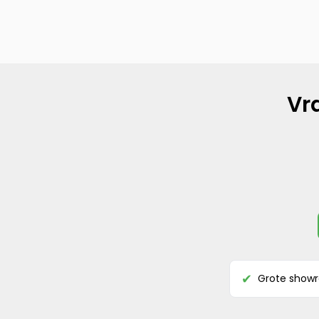
Vr
Grote show
✔