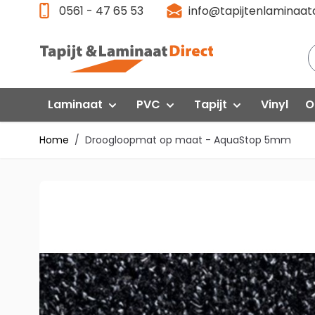
Ga direct door naar de inhoud
0561 - 47 65 53
info@tapijtenlaminaatd
Laminaat
PVC
Tapijt
Vinyl
O
Home
/
Droogloopmat op maat - AquaStop 5mm
Laminaat Aanbieding
Klik PVC
Gelasta
P
Floorlife VT Wonen
F
Quick-Step
Interfloor
Floorlife PVC
Fl
Egger
Quick Step
Q
Swiss Krono
Gelasta
G
Vivafloors
Vi
Meister