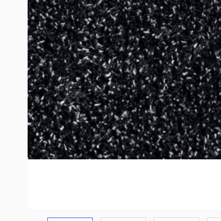
COREtec