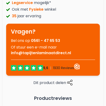
Legservice
mogelijk*
Ook met
Fysieke
winkel
35
jaar ervaring
Vragen?
Bel ons op
0561 - 47 65 53
Of stuur een e-mail naar
info@tapijtenlaminaatdirect.nl
Dit product delen
Productreviews