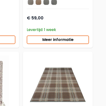
Zen 39
Zen 43
Zen 93
Zen 95
kleur vloerkleed
€ 59,00
Levertijd: 1 week
Meer informatie