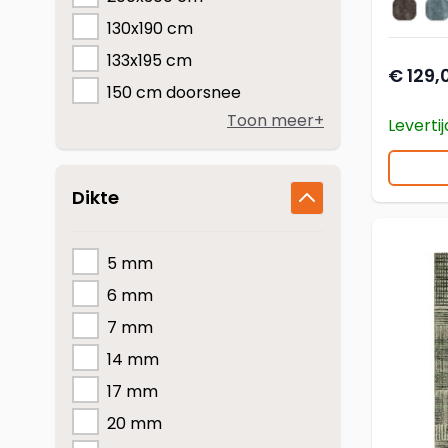
Cisco
C
kleur v
130x190 cm
133x195 cm
€ 129,
150 cm doorsnee
Toon meer+
Leverti
Dikte
5 mm
6 mm
7 mm
14 mm
17 mm
20 mm