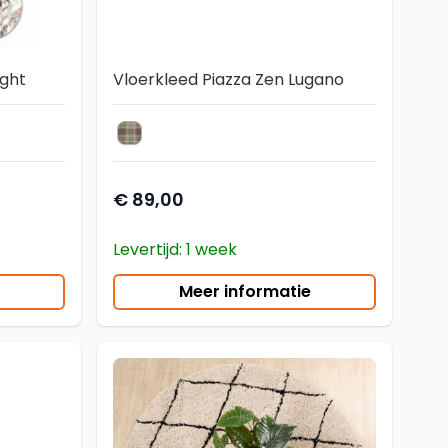
ight
Vloerkleed Piazza Zen Lugano
699
ht 6926
Zen Lugano
kleur vloerkleed
€ 89,00
Levertijd: 1 week
Meer informatie