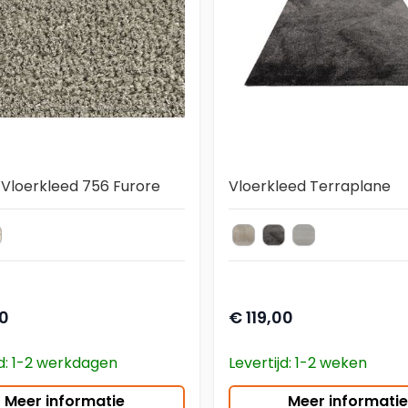
Vloerkleed 756 Furore
Vloerkleed Terraplane
ntraciet
31 Creme
20 Kurk
90 Muis
10 Parel
loerkleed
kleur vloerkleed
0
€ 119,00
jd: 1-2 werkdagen
Levertijd: 1-2 weken
Meer informatie
Meer informatie