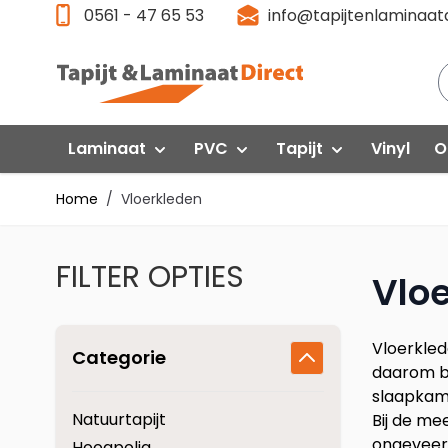
Ga direct door naar de inhoud
0561 - 47 65 53
info@tapijtenlaminaatd
Laminaat
PVC
Tapijt
Vinyl
O
Home
/
Vloerkleden
Laminaat Aanbieding
Klik PVC
Gelasta
P
FILTER OPTIES
Floorlife VT Wonen
F
Quick-Step
Interfloor
Vlo
Floorlife PVC
Fl
Egger
Quick Step
Q
Vloerkled
Categorie
Swiss Krono
daarom be
Gelasta
G
slaapkam
Vivafloors
Vi
Natuurtapijt
Meister
Bij de me
ongeveer 
Hoogpolig