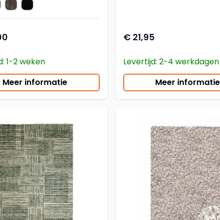
 rond 24
isco rond 32
Cisco rond 23
Cisco rond 25
loerkleed
00
€ 21,95
jd: 1-2 weken
Levertijd: 2-4 werkdagen
Meer informatie
Meer informatie