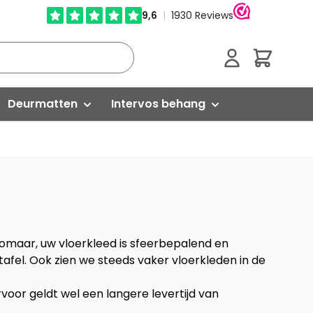
Cart
Deurmatten
Intervos behang
Droogloopmatten
Glasweefselbehang
Schoonloopmatten
Vliesbehang
Kokosmatten
Isoleren
 zomaar, uw vloerkleed is sfeerbepalend en
tafel. Ook zien we steeds vaker vloerkleden in de
Buitenmatten
Egaliseren
voor geldt wel een langere levertijd van
ed
Rubber matten
Versterken