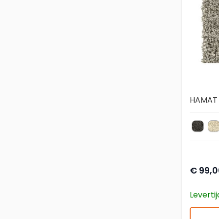
HAMAT 
007 A
0
kleur v
€ 99,0
Leverti