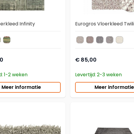
erkleed Infinity
Eurogros Vloerkleed Twil
ty 6344
nfinity 6359
Infinity 6369
Twilight 2211
Twilight 6611
Twilight 9999
Twilight 6
Twilig
loerkleed
kleur vloerkleed
00
€ 85,00
jd: 1-2 weken
Levertijd: 2-3 weken
Meer informatie
Meer informatie