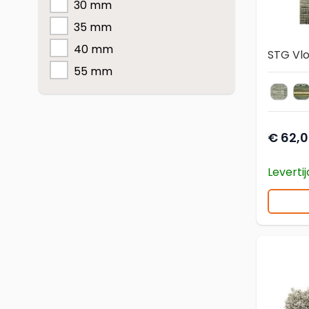
30 mm
35 mm
40 mm
STG Vlo
55 mm
Infini
I
kleur v
€ 62,
Leverti