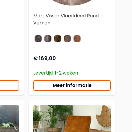
Mart Visser Vloerkleed Rond
Vernon
Wolf Grey
Fall Grey
Warm Olive
Linnen Grey
Linnen Gold
kleur vloerkleed
€ 169,00
Levertijd: 1-2 weken
Meer informatie