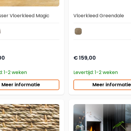
sser Vloerkleed Magic
Vloerkleed Greendale
en Shades
rique Shades
20 Kurk
loerkleed
kleur vloerkleed
00
€ 159,00
jd: 1-2 weken
Levertijd: 1-2 weken
Meer informatie
Meer informatie