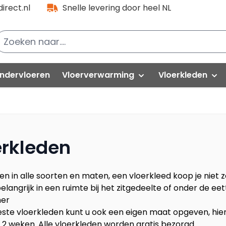
irect.nl
Snelle levering door heel NL
ndervloeren
Vloerverwarming
Vloerkleden
lak PVC
Folies
PVC partijen
Natuurtapijt
loorlife VT Wonen
Kabels
Hoogpolig
erkleden
oorlife PVC
Thermostaat-unit
Modern
uick-Step
en in alle soorten en maten, een vloerkleed koop je niet
langrijk in een ruimte bij het zitgedeelte of onder de eet
Isolatieplaten
Vintage
elasta
er
vafloors
este vloerkleden kunt u ook een eigen maat opgeven, hier
Rond vloerkle
2 weken. Alle vloerkleden worden gratis bezorgd.