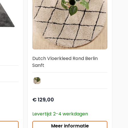
Dutch Vloerkleed Rond Berlin
Sanft
Natuur/zwart
kleur vloerkleed
€ 129,00
Levertijd: 2-4 werkdagen
Meer informatie